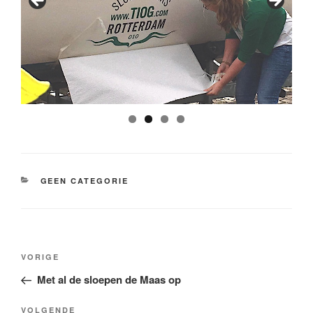
CATEGORIEËN
GEEN CATEGORIE
Bericht
Vorig
VORIGE
navigatie
bericht
Met al de sloepen de Maas op
Volgend
VOLGENDE