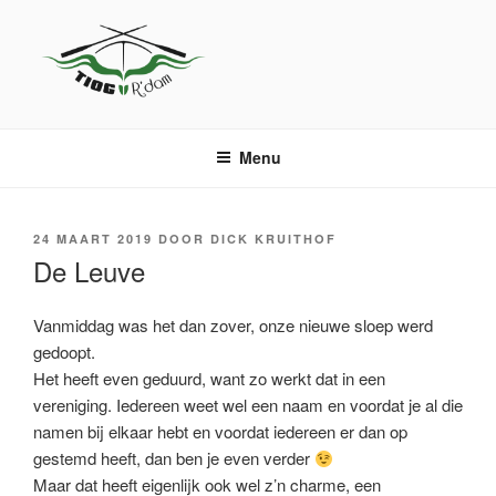
Naar
de
inhoud
springen
TIOG
Sloeproeien in Rotterdam
Menu
GEPLAATST
24 MAART 2019
DOOR
DICK KRUITHOF
OP
De Leuve
Vanmiddag was het dan zover, onze nieuwe sloep werd
gedoopt.
Het heeft even geduurd, want zo werkt dat in een
vereniging. Iedereen weet wel een naam en voordat je al die
namen bij elkaar hebt en voordat iedereen er dan op
gestemd heeft, dan ben je even verder
Maar dat heeft eigenlijk ook wel z’n charme, een