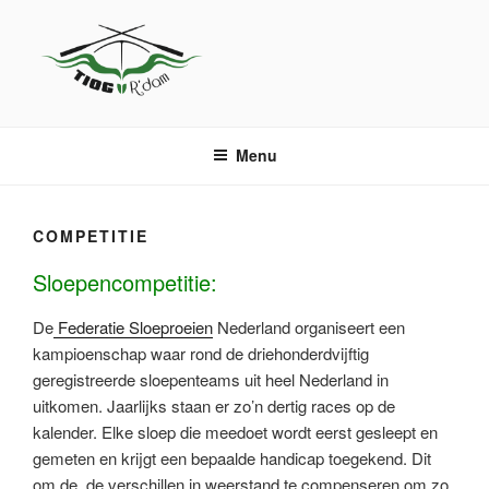
Naar
de
inhoud
springen
TIOG
Sloeproeien in Rotterdam
Menu
COMPETITIE
Sloepencompetitie:
De
Federatie Sloeproeien
Nederland organiseert een
kampioenschap waar rond de driehonderdvijftig
geregistreerde sloepenteams uit heel Nederland in
uitkomen. Jaarlijks staan er zo’n dertig races op de
kalender. Elke sloep die meedoet wordt eerst gesleept en
gemeten en krijgt een bepaalde handicap toegekend. Dit
om de de verschillen in weerstand te compenseren om zo