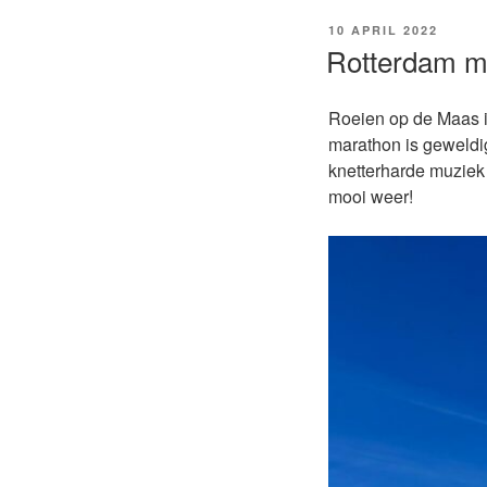
GEPLAATST
10 APRIL 2022
OP
Rotterdam m
Roeien op de Maas i
marathon is geweldi
knetterharde muziek 
mooi weer!